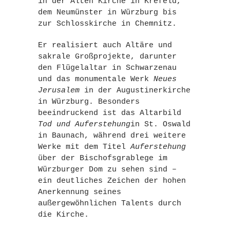
in der Alten Kirche in
Krefeld
,
dem Neumünster in
Würzburg
bis
zur Schlosskirche in
Chemnitz
.
Er realisiert auch Altäre und
sakrale Großprojekte, darunter
den Flügelaltar in Schwarzenau
und das monumentale Werk
Neues
Jerusalem
in der Augustinerkirche
in Würzburg. Besonders
beeindruckend ist das Altarbild
Tod und Auferstehung
in St. Oswald
in Baunach, während drei weitere
Werke mit dem Titel
Auferstehung
über der Bischofsgrablege im
Würzburger Dom zu sehen sind –
ein deutliches Zeichen der hohen
Anerkennung seines
außergewöhnlichen Talents durch
die Kirche.