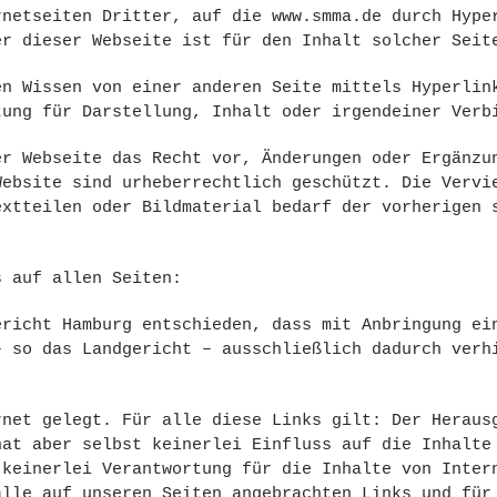
rnetseiten Dritter, auf die www.smma.de durch Hype
er dieser Webseite ist für den Inhalt solcher Seit
en Wissen von einer anderen Seite mittels Hyperlin
tung für Darstellung, Inhalt oder irgendeiner Verb
er Webseite das Recht vor, Änderungen oder Ergänzu
Website sind urheberrechtlich geschützt. Die Vervi
extteilen oder Bildmaterial bedarf der vorherigen 
s auf allen Seiten:
ericht Hamburg entschieden, dass mit Anbringung ei
– so das Landgericht – ausschließlich dadurch verh
rnet gelegt. Für alle diese Links gilt: Der Heraus
hat aber selbst keinerlei Einfluss auf die Inhalte
 keinerlei Verantwortung für die Inhalte von Inter
alle auf unseren Seiten angebrachten Links und für