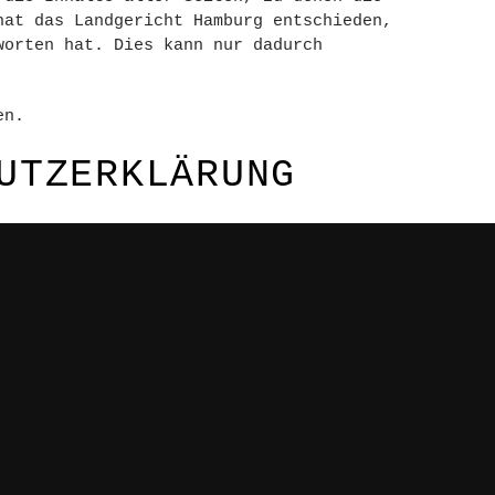
hat das Landgericht Hamburg entschieden,
worten hat. Dies kann nur dadurch
en.
UTZERKLÄRUNG