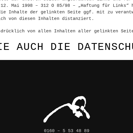
 12. Mai 1998 – 312 O 85/98 – „Haftung für Links“ 
die Inhalte der gelinkten Seite ggf. mit zu verant
ich von diesen Inhalten distanziert.
sdrücklich von allen Inhalten aller gelinkten Seit
SIE AUCH DIE
DATENSCH
0160 – 5 53 48 89